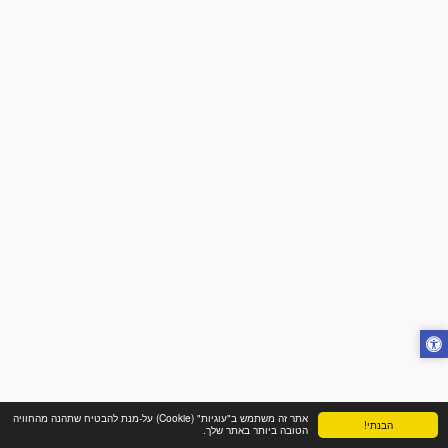
אתר זה משתמש ב"עוגיות" (Cookie) על-מנת להבטיח שתהנה מהחוויה
הבנתי!
הטובה ביותר באתר שלך.