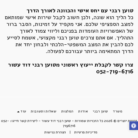
טוען רבני עם יחס אישי והכוונה לאורך הדרך
כל הליך הוא שונה, ולכן חשוב לקבל שירות אישי שמותאם
למצב הספציפי שלכם. אני מקפיד על זמינות, הסבר ברור
של האפשרויות העומדות בפניכם וליווי צמוד לאורך
התהליך. אם אתם צרכים טוען רבני מקצועי, אשמח לסייע
לכם להבין את המצב המשפטי-הלכתי ולבחון יחד את
הדרך המתאימה ביותר עבורכם לפעולה.
צרו קשר לקבלת ייעוץ ראשוני מטוען רבני דוד עשור
052-719-6716
משרד
טוען רבני
אודות
המלצות
שאלות ותשובות
עוד
זכויות יוצרים © 2026 כל הזכויות שמורות -
טוען רבני דוד עשור - ליצירת קשר חייגו: 052-
7196716
מדיניות פרטיות
|
הצהרת נגישות