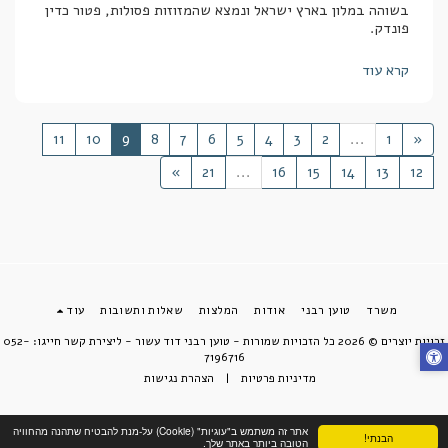
בשוהה במלון בארץ ישראל ונמצא שהמזוזות פסולות, פטור כדין
פונדק.
קרא עוד
11
10
9
8
7
6
5
4
3
2
...
1
«
»
21
...
16
15
14
13
12
משרד
טוען רבני
אודות
המלצות
שאלות ותשובות
עוד
זכויות יוצרים © 2026 כל הזכויות שמורות -
טוען רבני דוד עשור - ליצירת קשר חייגו: 052-
7196716
מדיניות פרטיות
|
הצהרת נגישות
אתר זה משתמש ב"עוגיות" (Cookie) על-מנת להבטיח שתהנה מהחוויה
הבנתי!
הטובה ביותר באתר שלך.