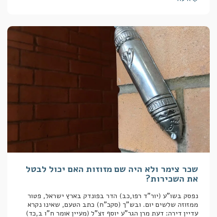
שכר צימר ולא היה שם מזוזות האם יכול לבטל
את השכירות?
נפסק בשו"ע (יור"ד רפו,כב) הדר בפונדק בארץ ישראל, פטור
ממזוזה שלשים יום. ובש"ך (סקכ"ח) כתב הטעם, שאינו נקרא
עדיין דירה: דעת מרן הגר"ע יוסף זצ"ל (מעיין אומר ח"ו ב,כד)