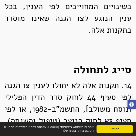
בשינויים המחוייבים לפי הענין, בכל
ענין הנוגע לצו הגנה שאינו מוסדר
בתקנות אלה.
סייג לתחולה
14.
תקנות אלה לא יחולו לענין צו הגנה
לפי סעיף 44 לחוק סדר הדין הפלילי
[נוסח משולב], התשמ"ב-1982, או לפי
סעיף 3א לחוק הנוער (טיפול והשגחה),
אתר זה משתמש ב"עוגיות" (Cookie) על-מנת להבטיח שתהנה מהחוויה
הבנתי!
התש"ך-1960.
הטובה ביותר באתר שלך.