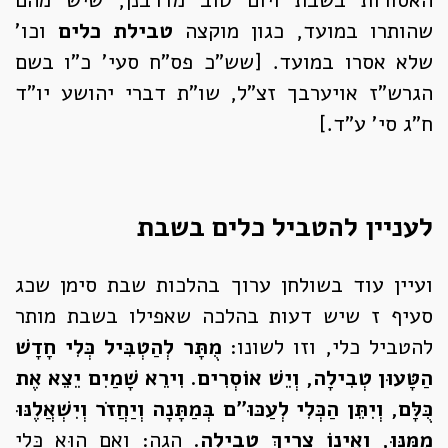
שהותרו במועד, כגון מוקצה
טבילת כלים
וכו'
שלא אסרו במועד. [שש"כ פס"ח סעי' כ"ו בשם
הגרש"ז אויערבך זצ"ל, שו"ת דברי יהושע יו"ד
ח"ג סי' ע"ד.]
לעניין להטביל כלים בשבת
ועיין עוד בשולחן ערוך בהלכות שבת סימן שכג
סעיף ז שיש דעות בהלכה שאפילו בשבת מותר
להטביל כלי, וזו לשונו:
מֻתָּר לְהַטְבִּיל כְּלִי חָדָשׁ
הַטָּעוּן טְבִילָה, וְיֵשׁ אוֹסְרִים. וִירֵא שָׁמַיִם יֵצֵא אֶת
כֻּלָּם, וְיִתֵּן הַכְּלִי לְעַכּוּ''ם בְּמַתָּנָה וְיַחֲזֹר וְיִשְׁאֲלֶנּוּ
מִמֶּנּוּ, וְאֵינוֹ צָרִיךְ טְבִילָה.
הגה: וְאִם הוּא כְּלִי