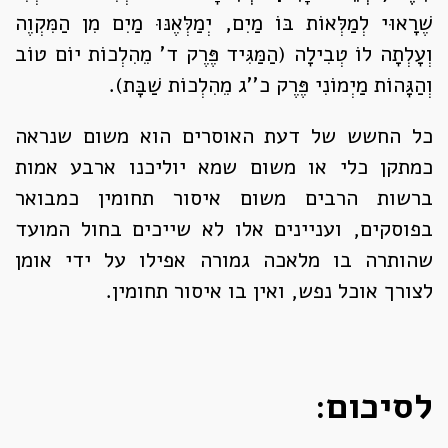
שֶׁרָאוּי לְמַלְּאוֹת בּוֹ מַיִם, יְמַלְּאֶנּוּ מַיִם מִן הַמִּקְוֶה
וְעָלְתָה לוֹ טְבִילָה (הַמַּגִּיד פֶּרֶק ד' מֵהִלְכוֹת יוֹם טוֹב
וְהַגָּהוֹת מַיְמוֹנִי פֶּרֶק כ''ג מֵהִלְכוֹת שַׁבָּת).
כל החשש של דעת האוסרים הוא משום שנראה
כמתקן כלי או משום שמא יוליכנו ארבע אמות
ברשות הרבים משום איסור תחומין כמבואר
בפוסקים, ועניינים אלו לא שייכים בחול המועד
שהותרה בו מלאכה גמורה אפילו על ידי אומן
לצורך אוכל נפש, ואין בו איסור תחומין.
לסיכום: