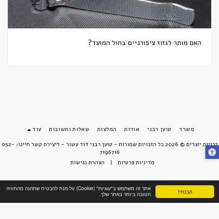
האם מותר לגזוז ציפורניים בחול המועד?
משרד
טוען רבני
אודות
המלצות
שאלות ותשובות
עוד
זכויות יוצרים © 2026 כל הזכויות שמורות -
טוען רבני דוד עשור - ליצירת קשר חייגו: 052-
7196716
מדיניות פרטיות
|
הצהרת נגישות
אתר זה משתמש ב"עוגיות" (Cookie) על-מנת להבטיח שתהנה מהחוויה
הבנתי!
הטובה ביותר באתר שלך.