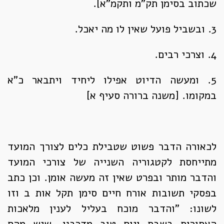
שכתוב בסימן תק"מ ותקמ"א].
3. ובשביל פועל שאין לו מה יאכל.
4. וצרכי רבים.
5. ומעשה הדיוט אפילו ליחיד ויתבאר כ"א
במקומו. [משנה ברורה סעיף א]
לכאורה הדבר פשוט שטבילת כלים לצורך המועד
מתייחסת לקטגוריה השנייה של צורכי המועד
והדבר מותר ובפרט שאין זה מעשה אומן. וכן כתב
בפסקי תשובות אורח חיים סימן תקל אות ב וזו
לשונו: "והדבר מוכח בעליל לענין מלאכות
האסורות בשבת ויום טוב מדרבנן, שיש מהם