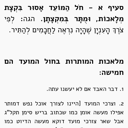
סעיף
א
-
חֹל הַמּוֹעֵד אָסוּר בִּקְצָת
מְלָאכוֹת, וּמֻתָּר בְּמִקְצָתָן.
הגה: לְפִי
צֹרֶךְ הָעִנְיָן שֶׁהָיָה נִרְאֶה לַחֲכָמִים לְהַתִּיר.
מלאכות המותרות בחול המועד הם
חמישה:
1. דבר האבד אם לא יעשנו עתה.
2. וצרכי המועד [היינו לצורך אוכל נפש דמותר
אפילו מעשה אומן כמו שכתוב בריש סימן תקל"ג
אבל שאר צורכי מועד דוקא מעשה הדיוט כמו