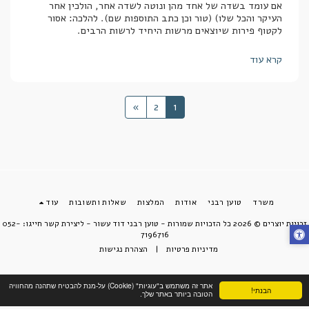
אם עומד בשדה של אחד מהן ונוטה לשדה אחר, הולכין אחר
העיקר והכל שלו) (טור וכן כתב התוספות שם). להלכה: אסור
לקטוף פירות שיוצאים מרשות היחיד לרשות הרבים.
קרא עוד
»
2
1
משרד
טוען רבני
אודות
המלצות
שאלות ותשובות
עוד
זכויות יוצרים © 2026 כל הזכויות שמורות -
טוען רבני דוד עשור - ליצירת קשר חייגו: 052-
7196716
מדיניות פרטיות
|
הצהרת נגישות
אתר זה משתמש ב"עוגיות" (Cookie) על-מנת להבטיח שתהנה מהחוויה
הבנתי!
הטובה ביותר באתר שלך.