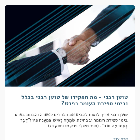
טוען רבני - מה תפקידו של טוען רבני בכלל
ובימי ספירת העומר בפרט?
טוען רבני צריך לנסות להביא את הצדדים לפשרה והבנות בפרט
בימי ספירת העומר ובבחינת שִׂמְחָה לָאִישׁ בְּמַעֲנֵה פִיו וְ"דָבָר
בְּעִתּוֹ מַה טּוֹב". (ספר משלי פרק טו פסוק כג)
קרא עוד