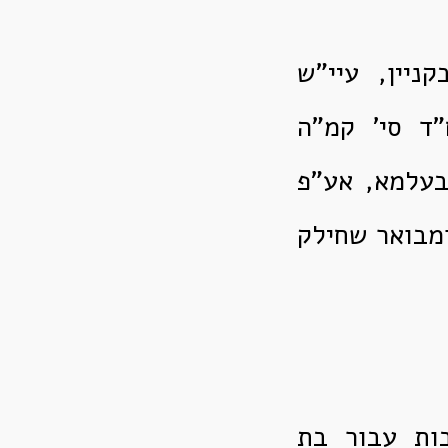
ניין, עיי"ש
ד סי' קמ"ה
בעלמא, אע"פ
ומבואר שחילק
בות עבור בת