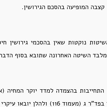
קצבה המופיעה בהסכם הגירושין.
יטות נוקטות שאין בהסכמי גירושין חיס
 מלבד השיטה האחרונה שתובא בסוף הדברי
התחייבות בהצמדה למדד יוקר המחיה (או
השכירים), דנו בפד"ר ג (מעמוד 116) ולהל