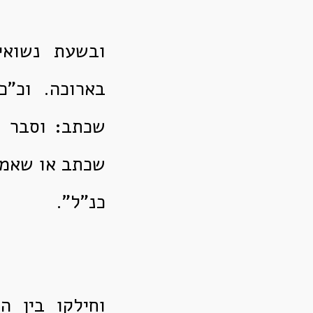
ובשעת נשואין
בארוכה. וכ"
שכתב: וסבר ה
שכתב או שאמר 
כנ"ל".
וחילקו בין ה