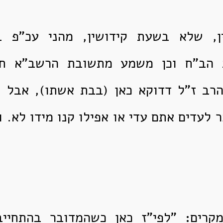
, שלא בשעת קידושין, מהני עכ"פ בק
כ הב"ח וכן משמע מתשובת הרשב"א ח"
רב ז"ל דדוקא כאן (בבת אשתו), אבל 
לעדים אתם עדי או אפילו קנו מידו לא. 
מקרים: "לפי"ז כאן כשהמדובר בהתחיי