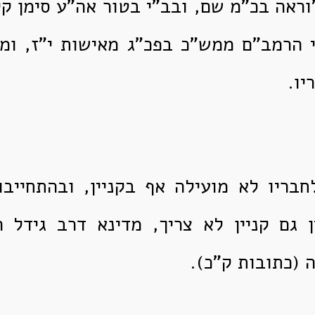
"וראה בכ"מ שם, ובב"י בטור אה"ע סימן ק
 הרמב"ם ממש"כ בפכ"ג מאישות י"ז, ומ
יו.
חבריו לא מועילה אף בקניין, ובהתחייב
 גם קניין לא צריך, מדינא דרב גידל ה
 (כתובות ק"כ).