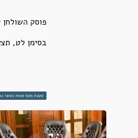
פוסק השולחן ע
בסימן לט, תצא
טענת מקח טעות כאשר נמ