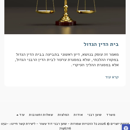
בית הדין הגדול
מאמר זה עוסק בנושא, דיון ראשוני בתביעה בבית הדין הגדול
במקורו ההלכתי, שלא במסגרת ערעור לבית הדין הרבני הגדול,
אלא במסגרת ההליך העיקרי.
קרא עוד
משרד
טוען רבני
אודות
המלצות
שאלות ותשובות
עוד
זכויות יוצרים © 2026 כל הזכויות שמורות -
טוען רבני דוד עשור - ליצירת קשר חייגו: 052-
7196716