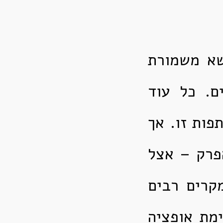
שא משמורת
ם. כל עוד
פות זו. אך
הפרק – אצל
קרים רבים
ימת אופציה