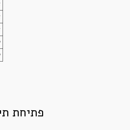
א
א
א
ש
ש
פתיחת תי