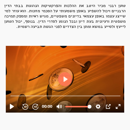
טוען רבני מכיר היטב את ההלכות והפרקטיקות הנהוגות בבתי הדין
הרבניים ויכול להשפיע באופן משמעותי על הסכמי מזונות. הוא עוזר למי
שייצג עצמו באופן עצמאי בדיונים משפטיים, מגיש ראיות ומספק תמיכה
משפטית ורעיונית בעת דיון ובכל הנוגע לסדרי הדין. בנוסף, יכול הטוען
לייעץ ולסייע במשא ומתן בין הצדדים לפני הגשת תביעה רשמית.