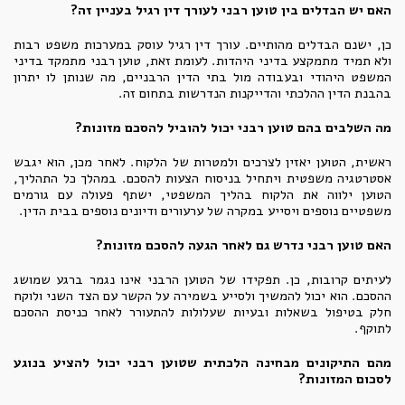
האם יש הבדלים בין טוען רבני לעורך דין רגיל בעניין זה?
כן, ישנם הבדלים מהותיים. עורך דין רגיל עוסק במערכות משפט רבות
ולא תמיד מתמקצע בדיני היהדות. לעומת זאת, טוען רבני מתמקד בדיני
המשפט היהודי ובעבודה מול בתי הדין הרבניים, מה שנותן לו יתרון
בהבנת הדין ההלכתי והדייקנות הנדרשות בתחום זה.
מה השלבים בהם טוען רבני יכול להוביל להסכם מזונות?
ראשית, הטוען יאזין לצרכים ולמטרות של הלקוח. לאחר מכן, הוא יגבש
אסטרטגיה משפטית ויתחיל בניסוח הצעות להסכם. במהלך כל התהליך,
הטוען ילווה את הלקוח בהליך המשפטי, ישתף פעולה עם גורמים
משפטיים נוספים ויסייע במקרה של ערעורים ודיונים נוספים בבית הדין.
האם טוען רבני נדרש גם לאחר הגעה להסכם מזונות?
לעיתים קרובות, כן. תפקידו של הטוען הרבני אינו נגמר ברגע שמושג
ההסכם. הוא יכול להמשיך ולסייע בשמירה על הקשר עם הצד השני ולוקח
חלק בטיפול בשאלות ובעיות שעלולות להתעורר לאחר כניסת ההסכם
לתוקף.
מהם התיקונים מבחינה הלכתית שטוען רבני יכול להציע בנוגע
לסכום המזונות?