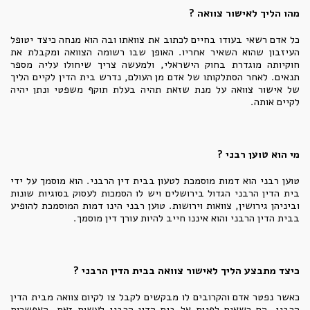
מהו הליך לאישור צוואה ?
כל אדם רשאי בעודו בחיים לכתוב את צוואתו ובה הוא מנחה כיצד יטופל
העיזבון שהוא השאיר אחריו. האופן שבו רשומה הצוואה ומקבלת את
חוקיותה מוגדרת בחוק הישראלי, ולמעשה צריך שיחולו עליה מספר
תנאים. לאחר הסתלקותו של אדם מן העולם, נדרש בית הדין לקיים הליך
של אישור צוואה על מנת שזאת תהיה בעלת תוקף משפטי ונתן יהיה
לקיים אותה.
מי הוא טוען רבני ?
טוען רבני הוא דמות מוסמכת לטעון בבית דין הרבני. הוא מוסמך על ידי
בית הדין הרבני הגדול בירושלים ויש לו הסמכות לעסוק בסוגיות שונות
וביניהן גירושין, צוואות וירושות. טוען רבני הינו דמות המוסמכת להופיע
בבית הדין הרבני והוא איננו חייב להיות עורך דין מוסמך.
כיצד מתבצע הליך לאישור צוואה בבית הדין הרבני ?
כאשר נפטר אדם והקרובים לו מבקשים לקבל צו לקיום צוואה מבית הדין
הרבני, הם רשאים לפנות אל בית הדין הרבני לעשות זאת. האפשרות