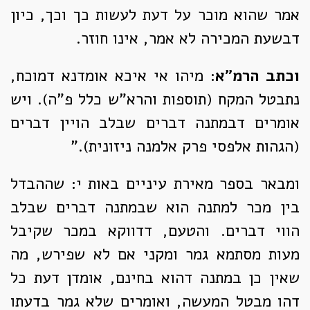
אמר שהוא מוכר על דעת לעשות כך וכך, כיון
דבשעת המכירה לא אמר, אינו חוזר.
וכתב הרמ"א
: מיהו אי איכא אומדנא דמוכח,
נתבטל המקח (תוספות והרא"ש כלל פ"ה). ויש
אומרים דבמתנה דברים שבלב הויין דברים
(הגהות אלפסי פרק אלמנה ניזונית)."
ומבאר בספר מאירת עיניים באות י: שההבדל
בין מכר למתנה הוא שבמתנה דברים שבלב
הווי דברים. והטעם, דדווקא במכר שקיבל
מעות מסתמא גמר ומקני אם לא שפירש, מה
שאין כן במתנה דהוא בחינם, אומדן דעת כל
דהו מבטל המעשה, ואומרים שלא גמר בדעתו