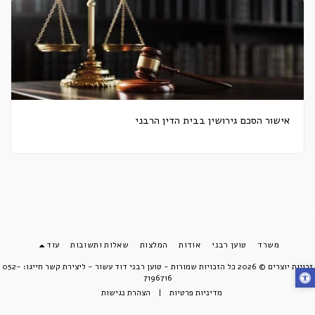
אישור הסכם גירושין בבית הדין הרבני
משרד
טוען רבני
אודות
המלצות
שאלות ותשובות
עוד
זכויות יוצרים © 2026 כל הזכויות שמורות -
טוען רבני דוד עשור - ליצירת קשר חייגו: 052-
7196716
מדיניות פרטיות
|
הצהרת נגישות